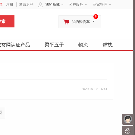
录
注册
邀请返利
我的商城
客户服务
商家管理
0
我的购物车
扶贫网认证产品
梁平五子
物流
帮扶店铺
2020-07-03 16:41
页
未
聊