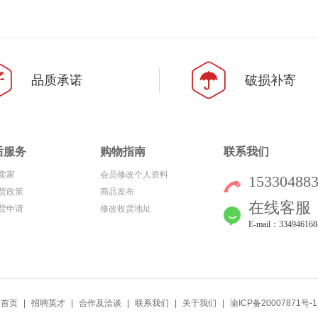
品质承诺
破损补寄
后服务
购物指南
联系我们
卖家
会员修改个人资料
15330488
货政策
商品发布
在线客服
货申请
修改收货地址
E-mail：33494616
首页
|
招聘英才
|
合作及洽谈
|
联系我们
|
关于我们
|
渝ICP备20007871号-1