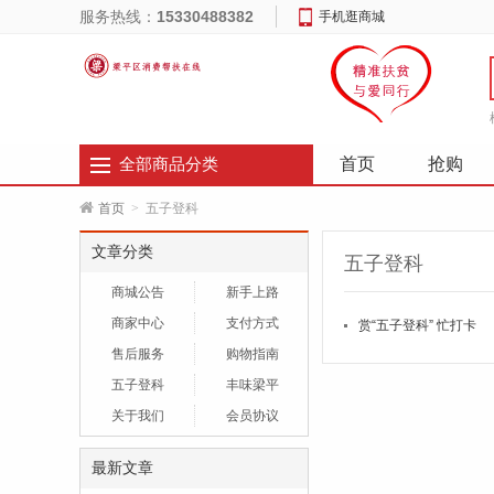
服务热线：
15330488382
手机逛商城
首页
抢购
全部商品分类
首页
>
五子登科
文章分类
五子登科
商城公告
新手上路
商家中心
支付方式
赏“五子登科” 忙打卡
售后服务
购物指南
五子登科
丰味梁平
关于我们
会员协议
最新文章