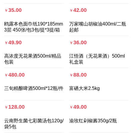
35.00
42.00
￥
￥
鸥露本色面巾纸190*185mm
万家嘴山胡椒油400ml/二瓶
3层 450张/包3包/提*3提/箱
起邮
49.90
36.00
￥
￥
高浓度无花果酒500ml/精品
江悟酒（无花果酒）500ml
包装
礼盒装
480.00
88.00
￥
￥
三旬精酿啤酒500ml*12瓶/件
富硒大米2.5kg
128.00
49.00
￥
￥
云南野生菌七彩菌汤包120g/
渝玫红剁椒酱350g/2瓶
袋5包