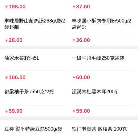
198.00
37.60
￥
￥
丰味居野山菌鸡汤268g/袋/2
丰味居小酥肉专用粉500g/2
袋起邮
袋起邮
28.00
36.00
￥
￥
油家禾菜籽油5L
一级平川毛峰250克袋装
106.00
60.00
￥
￥
都梁柚子茶 /550克*2瓶
泥溪青杠黑木耳200g
59.90
55.00
￥
￥
豆棒 梁平特级豆筋500g/袋
铁门老鹰茶 嫩枝条 100克