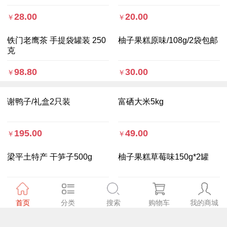
28.00
20.00
￥
￥
铁门老鹰茶 手提袋罐装 250
柚子果糕原味/108g/2袋包邮
克
98.80
30.00
￥
￥
谢鸭子/礼盒2只装
富硒大米5kg
195.00
49.00
￥
￥
梁平土特产 干笋子500g
柚子果糕草莓味150g*2罐
88.00
39.90
￥
￥
首页
分类
搜索
购物车
我的商城
Copyright © 2020
梁平区商务委员会
版权所有