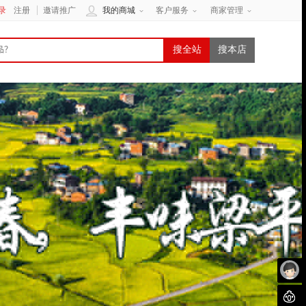
录
注册
邀请推广
我的商城
客户服务
商家管理
搜全站
搜本店
未
聊