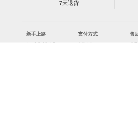
7天退货
新手上路
支付方式
售
如何注册成为会员
在线支付
联系
如何搜索
分期付款
退换
忘记密码
公司转账
退换
查看已购买商品
积分细则