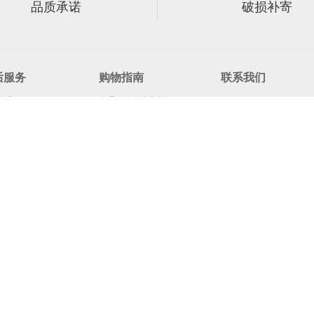
品质承诺
破损补寄
后服务
购物指南
联系我们
卖家
会员修改个人资料
15330488
货政策
商品发布
在线客服
货申请
修改收货地址
E-mail：33494616
首页
|
招聘英才
|
合作及洽谈
|
联系我们
|
关于我们
|
渝ICP备20007871号-1