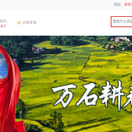
您好,
请登
物流
在线客服
4.7