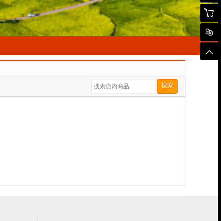
购物
对
顶
搜索