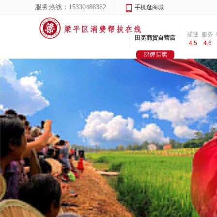
服务热线：
15330488382
手机逛商城
描述
服务
田觅商贸自营店
4.5
4.6