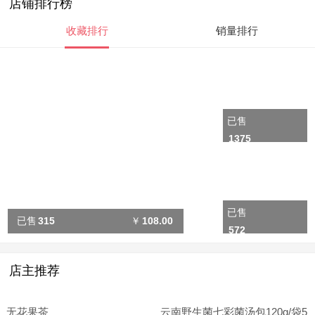
店铺排行榜
收藏排行
销量排行
已售
1375
已售
已售
￥
315
108.00
572
店主推荐
无花果茶
云南野生菌七彩菌汤包120g/袋5