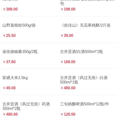
包
388.00
198.00
￥
￥
山野葛根粉500g/袋
《拾佳山》无花果桃酥/2斤装
25.50
38.00
￥
￥
渝玫烧椒酱350g/2瓶
古井贡酒/白酒500ml*1瓶
37.60
168.00
￥
￥
富硒大米2.5kg
古井贡酒《风过无痕》白酒
500ml*1瓶
49.00
480.00
￥
￥
古井贡酒《风过无痕》药酒
三旬精酿啤酒500ml*12瓶/件
350ml*2瓶
480.00
128.00
￥
￥