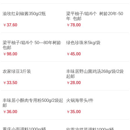
渝玫红剁椒酱350g/2瓶
梁平柚子/箱/6个  树龄20年-50
年  包邮
37.60
78.00
￥
￥
梁平柚子/箱/6个 50—80年树龄 
绿色珍珠米5kg/袋
包邮
98.00
45.00
￥
￥
农家绿豆3斤装
丰味居野山菌鸡汤268g/袋/2袋
起邮
33.50
28.00
￥
￥
丰味居小酥肉专用粉500g/2袋起
火锅海带头/件
邮
36.00
35.00
￥
￥
重庆小面调料1000g/桶
欣萱凉拌菜调料1000g/桶