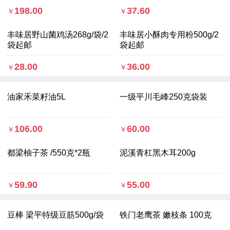
198.00
37.60
￥
￥
丰味居野山菌鸡汤268g/袋/2
丰味居小酥肉专用粉500g/2
袋起邮
袋起邮
28.00
36.00
￥
￥
油家禾菜籽油5L
一级平川毛峰250克袋装
106.00
60.00
￥
￥
都梁柚子茶 /550克*2瓶
泥溪青杠黑木耳200g
59.90
55.00
￥
￥
豆棒 梁平特级豆筋500g/袋
铁门老鹰茶 嫩枝条 100克