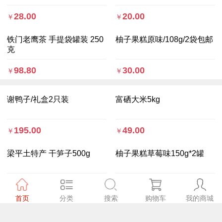
28.00
20.00
￥
￥
铁门老鹰茶 手提袋罐装 250
柚子果糕原味/108g/2袋包邮
克
98.80
30.00
￥
￥
谢鸭子/礼盒2只装
富硒大米5kg
195.00
49.00
￥
￥
梁平土特产 干笋子500g
柚子果糕草莓味150g*2罐
88.00
39.90
￥
￥
首页
分类
搜索
购物车
我的商城
Copyright © 2020
梁平区商务委员会
版权所有