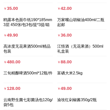
35.00
42.00
￥
￥
鸥露本色面巾纸190*185mm
万家嘴山胡椒油400ml/二瓶
3层 450张/包3包/提*3提/箱
起邮
49.90
36.00
￥
￥
高浓度无花果酒500ml/精品
江悟酒（无花果酒）500ml
包装
礼盒装
480.00
88.00
￥
￥
三旬精酿啤酒500ml*12瓶/件
富硒大米2.5kg
128.00
49.00
￥
￥
云南野生菌七彩菌汤包120g/
渝玫红剁椒酱350g/2瓶
袋5包